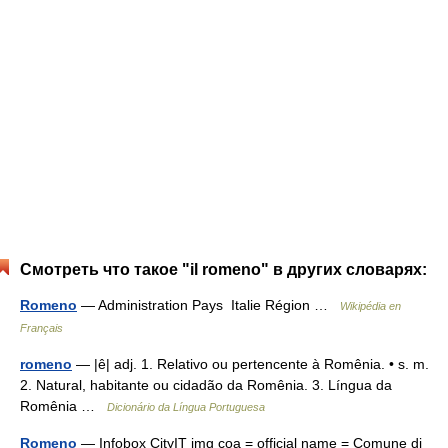
Смотреть что такое "il romeno" в других словарях:
Romeno
— Administration Pays Italie Région …
Wikipédia en
Français
romeno
— |ê| adj. 1. Relativo ou pertencente à Romênia. • s. m.
2. Natural, habitante ou cidadão da Romênia. 3. Língua da
Romênia …
Dicionário da Língua Portuguesa
Romeno
— Infobox CityIT img coa = official name = Comune di