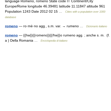
language Romeno, romeno State code IT Continent/City
Europe/Rome longitude 46.39481 latitude 11.11847 altitude 961
Population 1243 Date 2012 02 15 …
Cities with a population over 1000
database
romeno
— ro·mè·no agg., s.m. var. → rumeno …
Dizionario italiano
romeno
— {{hw}}{{romeno}}{{/hw}}o rumeno agg. ; anche s. m. (f.
a ) Della Romania …
Enciclopedia di italiano