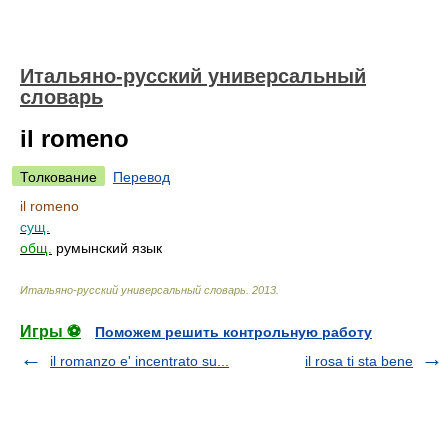
Итальяно-русский универсальный
словарь
il romeno
Толкование
Перевод
il romeno
сущ.
общ.
румынский язык
Итальяно-русский универсальный словарь
.
2013
.
Игры ⚽
Поможем решить контрольную работу
il romanzo e' incentrato su...
il rosa ti sta bene