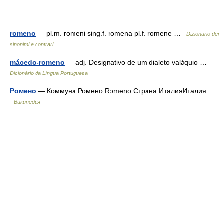
romeno
— pl.m. romeni sing.f. romena pl.f. romene …
Dizionario dei
sinonimi e contrari
mácedo-romeno
— adj. Designativo de um dialeto valáquio …
Dicionário da Língua Portuguesa
Ромено
— Коммуна Ромено Romeno Страна ИталияИталия …
Википедия